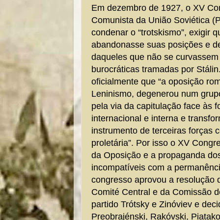
Em dezembro de 1927, o XV Con
Comunista da União Soviética (P
condenar o “trotskismo”, exigir 
abandonasse suas posições e de
daqueles que não se curvassem 
burocráticas tramadas por Stálin
oficialmente que “a oposição r
Leninismo, degenerou num grup
pela via da capitulação face às 
internacional e interna e trans
instrumento de terceiras forças 
proletária”. Por isso o XV Congr
da Oposição e a propaganda dos
incompatíveis com a permanência
congresso aprovou a resolução d
Comité Central e da Comissão d
partido Trótsky e Zinóviev e dec
Preobrajénski, Rakóvski, Piatako