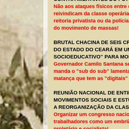
Não aos ataques físicos entre 
reivindicam da classe operári
reitoria privatista ou da políc
do movimento de massas!
BRUTAL CHACINA DE SEIS C
DO ESTADO DO CEARÁ EM U
SOCIOEDUCATIVO" PARA M
Governador Camilo Santana s
manda o "sub do sub" lamenta
matança que tem as "digitais" 
REUNIÃO NACIONAL DE ENTI
MOVIMENTOS SOCIAIS E ES
A REORGANIZAÇÃO DA CLA
Organizar um congresso nacio
trabalhadores como um embri
proletário e socialista!