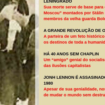
LENINGRADO
Sua morte serve de base para
Moscou” montados por Stálin 
membros da velha guarda Bol
A GRANDE REVOLUÇÃO DE 
A parteira de um feto históri
os destinos de toda a humani
HÁ 40 ANOS SEM CHAPLIN
Um “amigo” genial do social
das ilusões capitalistas
JONH LENNON É ASSASINAD
1980
Apesar de sua genialidade, no
de mudar o mundo sem destrui