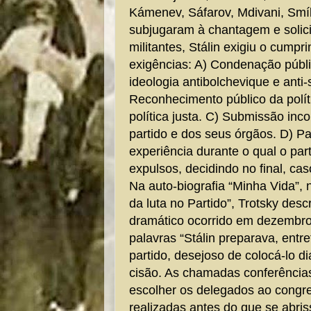
Kámenev, Sáfarov, Mdivani, Smí
subjugaram à chantagem e solic
militantes, Stálin exigiu o cump
exigências: A) Condenação públ
ideologia antibolchevique e anti-
Reconhecimento público da polít
política justa. C) Submissão inc
partido e dos seus órgãos. D) 
experiência durante o qual o part
expulsos, decidindo no final, ca
Na auto-biografia “Minha Vida”, 
da luta no Partido”, Trotsky de
dramático ocorrido em dezembr
palavras “Stálin preparava, entr
partido, desejoso de colocá-lo 
cisão. As chamadas conferência
escolher os delegados ao congr
realizadas antes do que se abris