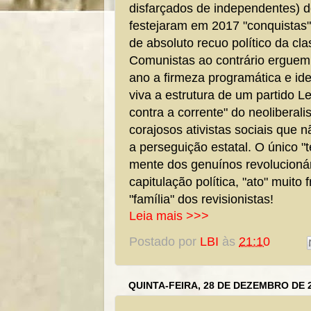
disfarçados de independentes) d
festejaram em 2017 "conquistas"
de absoluto recuo político da cl
Comunistas ao contrário erguem 
ano a firmeza programática e id
viva a estrutura de um partido L
contra a corrente" do neoliberal
corajosos ativistas sociais que
a perseguição estatal. O único 
mente dos genuínos revolucioná
capitulação política, "ato" muit
"família" dos revisionistas!
Leia mais >>>
Postado por
LBI
às
21:10
QUINTA-FEIRA, 28 DE DEZEMBRO DE 