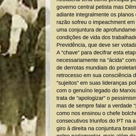
governo central petista mas Dilm
adiante integralmente os planos 
razão sofreu o impeachment em
uma conjuntura de aprofundame
condições de vida dos trabalha
Previdência, que deve ser vota
A “chave” para decifrar esta etap
necessariamente na "ácida" co
de derrotas mundiais do proleta
retrocesso em sua consciência 
"sujeitos" em suas lideranças po
com o genuíno legado do Marxis
trata de "apologizar" o pessimis
mas de sempre falar a verdade 
como nos ensinou o chefe bolch
consecutivos triunfos do PT na 
giro à direita na conjuntura bra
golpe parlamentar, mais além d