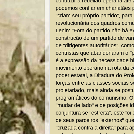
conduzir a rebelião operária até a
podemos confiar em charlatães p
"criam seu próprio partido", para 
revolucionária dos quadros com
Lenin: "Fora do partido não há ex
construção de um partido de va
de "dirigentes autoritários", co
centristas que abandonaram o "pe
é a expressão da necessidade hi
movimento operário na rota da c
poder estatal, a Ditadura do Pro
forças entre as classes sociais 
proletariado, mais ainda se post
programáticos do comunismo. Os
"mudar de lado" e de posições i
conjuntura se "estreita", este fo
de seus parceiros "externos" q
"cruzada contra a direita" para 