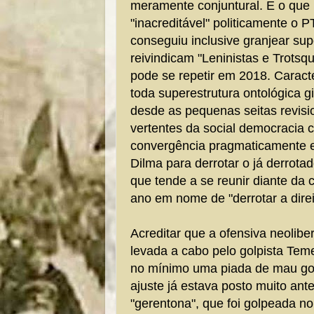
meramente conjuntural. E o que
"inacreditável" politicamente o P
conseguiu inclusive granjear sup
reivindicam "Leninistas e Trots
pode se repetir em 2018. Carac
toda superestrutura ontológica gi
desde as pequenas seitas revisi
vertentes da social democracia 
convergência pragmaticamente ex
Dilma para derrotar o já derrot
que tende a se reunir diante da 
ano em nome de "derrotar a direi
Acreditar que a ofensiva neolib
levada a cabo pelo golpista Teme
no mínimo uma piada de mau gos
ajuste já estava posto muito an
"gerentona", que foi golpeada n