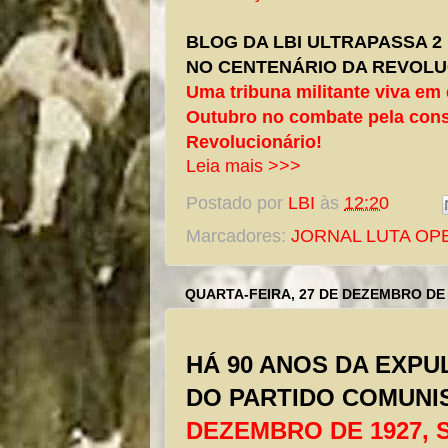
BLOG DA LBI ULTRAPASSA 2
NO CENTENÁRIO DA REVOL
Uma tribuna militante viva em 
Outubro no combate pela cons
Revolucionário!
Leia mais >>>
Postado por
LBI
às
12:20
Marcadores:
JORNAL LUTA OP
QUARTA-FEIRA, 27 DE DEZEMBRO DE
HÁ 90 ANOS DA EXP
DO PARTIDO COMUNI
DEZEMBRO DE 1927,