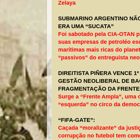
Zelaya
SUBMARINO ARGENTINO NÃ
ERA UMA “SUCATA”
Foi sabotado pela CIA-OTAN p
suas empresas de petroléo e
marítimas mais ricas do plane
“passivos” do entreguista neol
DIREITISTA PIÑERA VENCE 1
GESTÃO NEOLIBERAL DE BA
FRAGMENTAÇÃO DA FRENTE
Surge a “Frente Ampla”, uma 
“esquerda” no circo da democr
“FIFA-GATE”:
Caçada “moralizante” da justi
corrupção no futebol tem como