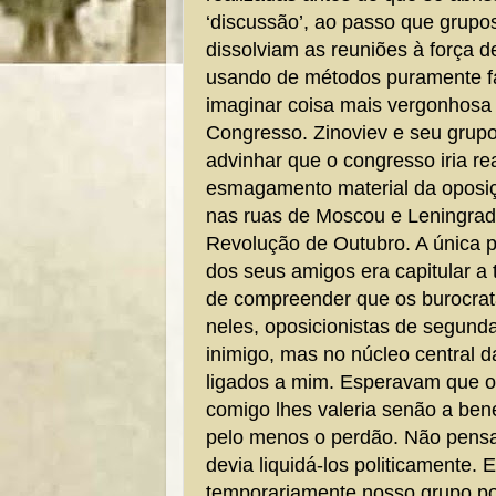
‘discussão’, ao passo que grupo
dissolviam as reuniões à força d
usando de métodos puramente fas
imaginar coisa mais vergonhosa
Congresso. Zinoviev e seu grupo
advinhar que o congresso iria rea
esmagamento material da oposiç
nas ruas de Moscou e Leningrad
Revolução de Outubro. A única 
dos seus amigos era capitular a
de compreender que os burocrata
neles, oposicionistas de segunda
inimigo, mas no núcleo central 
ligados a mim. Esperavam que o
comigo lhes valeria senão a ben
pelo menos o perdão. Não pensa
devia liquidá-los politicamente.
temporariamente nosso grupo p