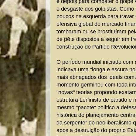
e depois para combater o golpe 
o desgaste dos golpistas. Como 
poucos na esquerda para travar
ofensiva global do mercado fina
tombaram ou se prostituíram pel
de pé e dispostos a seguir em f
construção do Partido Revolucion
O período mundial iniciado com
indicava uma "longa e escura no
mais abnegados dos ideais comun
momento germinou com toda int
"novas" teorias propondo exatame
estrutura Leninista de partido e 
mesmo "pacote" político a defes
histórica do planejamento centra
da serpente" do neoliberalismo q
após a destruição do próprio Est