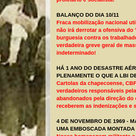
BALANÇO DO DIA 10/11
Fraca mobilização nacional ut
não irá derrotar a ofensiva do 
burguesia contra os trabalhad
verdadeira greve geral de ma
indeterminado!
HÁ 1 ANO DO DESASTRE AÉ
PLENAMENTE O QUE A LBI 
Cartolas da chapecoense, CB
verdadeiros responsáveis pela 
abandonados pela direção do 
receberem as indenizações e 
4 DE NOVEMBRO DE 1969 - 
UMA EMBOSCADA MONTADA 