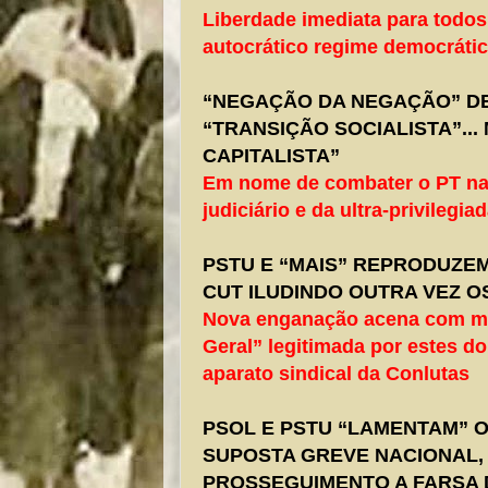
Liberdade imediata para todos
autocrático regime democráti
“NEGAÇÃO DA NEGAÇÃO” DE
“TRANSIÇÃO SOCIALISTA”..
CAPITALISTA”
Em nome de combater o PT na
judiciário e da ultra-privilegia
PSTU E “MAIS” REPRODUZE
CUT ILUDINDO OUTRA VEZ 
Nova enganação acena com ma
Geral” legitimada por estes d
aparato sindical da Conlutas
PSOL E PSTU “LAMENTAM” 
SUPOSTA GREVE NACIONAL,
PROSSEGUIMENTO A FARSA D