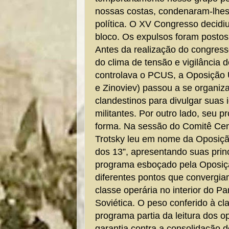
nossas costas, condenaram-lhes
política. O XV Congresso decidi
bloco. Os expulsos foram postos
Antes da realização do congress
do clima de tensão e vigilância d
controlava o PCUS, a Oposição 
e Zinoviev) passou a se organi
clandestinos para divulgar suas 
militantes. Por outro lado, seu
forma. Na sessão do Comitê Cen
Trotsky leu em nome da Oposiçã
dos 13”, apresentando suas princ
programa esboçado pela Oposiçã
diferentes pontos que convergia
classe operária no interior do P
Soviética. O peso conferido à cl
programa partia da leitura dos o
garantia contra a consolidação 