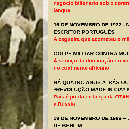
negócio bilionário sob o contr
ianque
16 DE NOVEMBRO DE 1922 -
ESCRITOR PORTUGUÊS
A cegueira que acometeu o mi
GOLPE MILITAR CONTRA MU
À serviço da dominação do im
no continente africano
HÁ QUATRO ANOS ATRÁS OCO
“REVOLUÇÃO MADE IN CIA” 
País é ponta de lança da OTA
a Rússia
09 DE NOVEMBRO DE 1989 
DE BERLIM